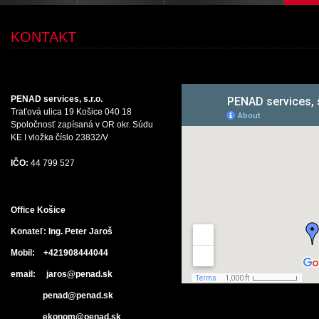
KONTAKT
PENAD services, s.r.o.
Traťová ulica 19 Košice 040 18
Spoločnosť zapísaná v OR okr. Súdu
KE I vložka číslo 23832/V
IČO:
44 799 527
Office Košice
Konateľ: Ing. Peter Jaroš
Mobil: +421908444044
email: jaros@penad.sk
penad@penad.sk
ekonom@penad.sk